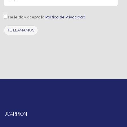
aceptacion
He leído y acepto la
Política de Privacidad
.
Captcha
JCARRION