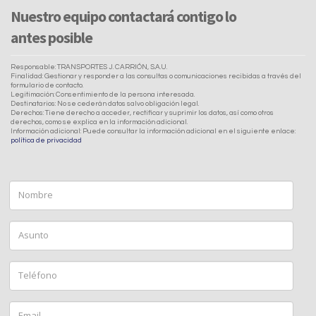
Nuestro equipo contactará contigo lo
antes posible
Responsable: TRANSPORTES J. CARRIÓN, S.A.U.
Finalidad: Gestionar y responder a las consultas o comunicaciones recibidas a través del
formulario de contacto.
Legitimación: Consentimiento de la persona interesada.
Destinatarios: No se cederán datos salvo obligación legal.
Derechos: Tiene derecho a acceder, rectificar y suprimir los datos, así como otros
derechos, como se explica en la información adicional.
Información adicional: Puede consultar la información adicional en el siguiente enlace:
política de privacidad
Nombre
Asunto
Teléfono
Email