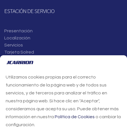
ESTACIÓN DE SERVICIO
Presentación
Localización
Servicios
Tarjeta Solred
Utilizamos cookies propias para el correcto
funcionamiento de la página web y de todos sus
SERVICIOS CENTRALES
servicios, y de terceros para analizar el tráfico en
Av. Parque Científico-Tecnológico de Almería (PITA) 1, 4ª
planta
nuestra página web. Si hace clic en "Aceptar",
04131 Almería
consideramos que acepta su uso. Puede obtener más
T. +34 950 21 20 20
información en nuestra
Política de Cookies
o cambiar la
info@jcarrion.es
configuración.