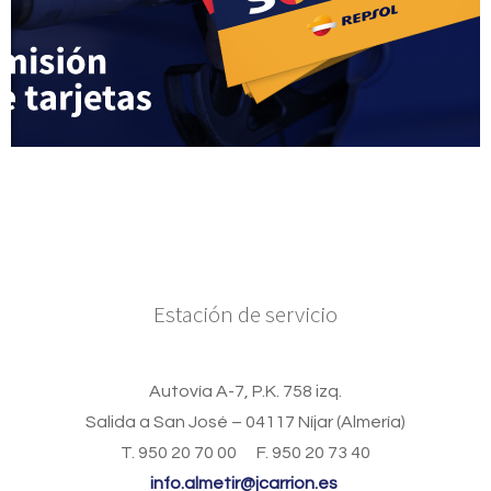
Estación de servicio
Autovía A-7, P.K. 758 izq.
Salida a San José – 04117 Níjar (Almería)
T. 950 20 70 00 F. 950 20 73 40
info.almetir@jcarrion.es