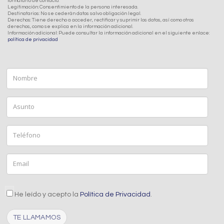
formulario de contacto.
Legitimación: Consentimiento de la persona interesada.
Destinatarios: No se cederán datos salvo obligación legal.
Derechos: Tiene derecho a acceder, rectificar y suprimir los datos, así como otros
derechos, como se explica en la información adicional.
Información adicional: Puede consultar la información adicional en el siguiente enlace:
política de privacidad
Nombre
Asunto
Teléfono
Email
aceptacion
He leído y acepto la
Política de Privacidad
.