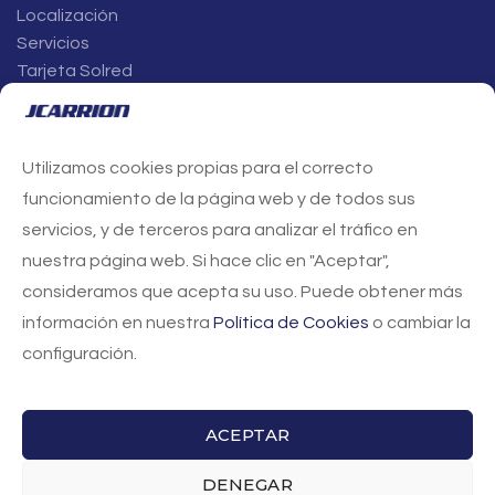
Localización
Servicios
Tarjeta Solred
Utilizamos cookies propias para el correcto
funcionamiento de la página web y de todos sus
SERVICIOS CENTRALES
servicios, y de terceros para analizar el tráfico en
Av. Parque Científico-Tecnológico de Almería (PITA) 1, 4ª
planta
nuestra página web. Si hace clic en "Aceptar",
04131 Almería
consideramos que acepta su uso. Puede obtener más
T. +34 950 21 20 20
información en nuestra
Política de Cookies
o cambiar la
info@jcarrion.es
configuración.
CONTACTO
ACEPTAR
DENEGAR