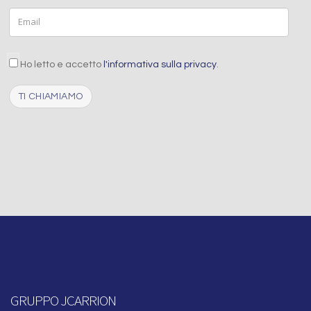
Email
aceptacion
Ho letto e accetto
l'informativa sulla privacy
.
Captcha
GRUPPO JCARRION