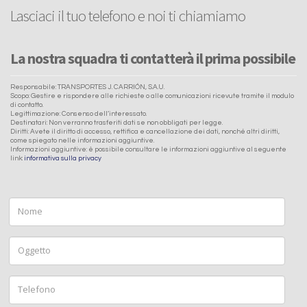
Lasciaci il tuo telefono e noi ti chiamiamo
La nostra squadra ti contatterà il prima possibile
Responsabile: TRANSPORTES J. CARRIÓN, S.A.U.
Scopo: Gestire e rispondere alle richieste o alle comunicazioni ricevute tramite il modulo
di contatto.
Legittimazione: Consenso dell’interessato.
Destinatari: Non verranno trasferiti dati se non obbligati per legge.
Diritti: Avete il diritto di accesso, rettifica e cancellazione dei dati, nonché altri diritti,
come spiegato nelle informazioni aggiuntive.
Informazioni aggiuntive: è possibile consultare le informazioni aggiuntive al seguente
link:
informativa sulla privacy
Nome
Oggetto
Telefono