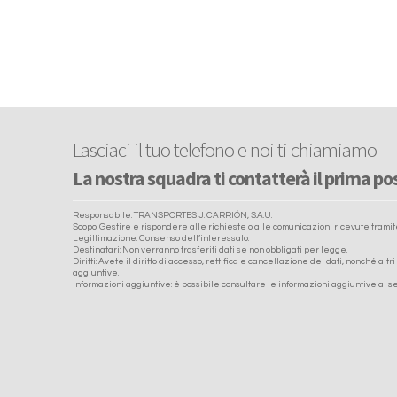
Lasciaci il tuo telefono e noi ti chiamiamo
La nostra squadra ti contatterà il prima po
Responsabile: TRANSPORTES J. CARRIÓN, S.A.U.
Scopo: Gestire e rispondere alle richieste o alle comunicazioni ricevute tramite 
Legittimazione: Consenso dell’interessato.
Destinatari: Non verranno trasferiti dati se non obbligati per legge.
Diritti: Avete il diritto di accesso, rettifica e cancellazione dei dati, nonché altr
aggiuntive.
Informazioni aggiuntive: è possibile consultare le informazioni aggiuntive al s