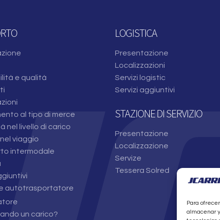
ORTO
LOGISTICA
azione
Presentazione
Localizzazioni
lità e qualità
Servizi logistic
ti
Servizi aggiuntivi
zioni
STAZIONE DI SERVIZIO
nto al tipo di merce
tà nel livello di carico
Presentazione
nel viaggio
Localizzazione
to intermodale
Servize
a
Tessera Solred
ggiuntivi
e autotrasportatore
atore
Para ofrecer
almacenar y/
cando un carico?