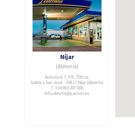
Níjar
(Almería)
Autovía A-7, P.K. 758 izq.
Salida a San José – 04117 Níjar (Almería)
T. +34 950 207 000
info.almetir@jcarrion.es