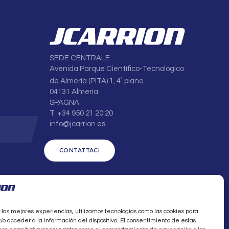
SEDE CENTRALE
Avenida Parque Científico-Tecnológico
de Almería (PITA) 1, 4
º
piano
04131 Almería
SPAGNA
T. +34 950 21 20 20
info@jcarrion.es
CONTATTACI
 las mejores experiencias, utilizamos tecnologías como las cookies para
o acceder a la información del dispositivo. El consentimiento de estas