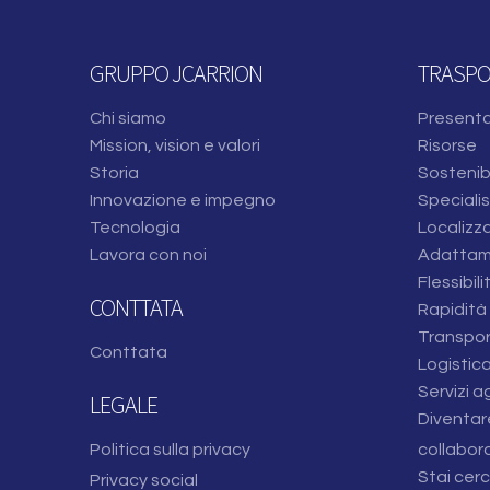
GRUPPO JCARRION
TRASP
Chi siamo
Present
Mission, vision e valori
Risorse
Storia
Sostenibi
Innovazione e impegno
Specialis
Tecnologia
Localizza
Lavora con noi
Adattame
Flessibili
CONTTATA
Rapidità 
Transpor
Conttata
Logistic
Servizi a
LEGALE
Diventar
Politica sulla privacy
collabor
Stai cer
Privacy social