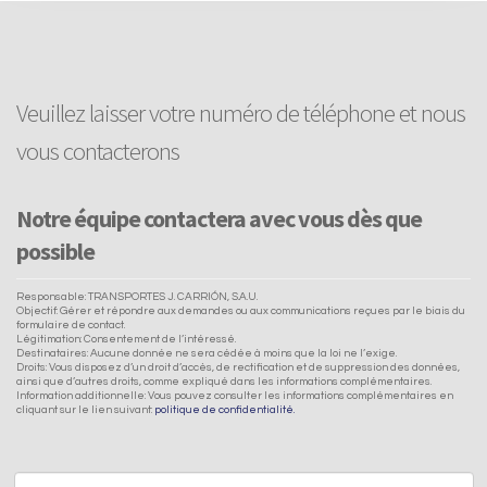
Veuillez laisser votre numéro de téléphone et nous
vous contacterons
Notre équipe contactera avec vous dès que
possible
Responsable: TRANSPORTES J. CARRIÓN, S.A.U.
Objectif: Gérer et répondre aux demandes ou aux communications reçues par le biais du
formulaire de contact.
Légitimation: Consentement de l’intéressé.
Destinataires: Aucune donnée ne sera cédée à moins que la loi ne l’exige.
Droits: Vous disposez d’un droit d’accès, de rectification et de suppression des données,
ainsi que d’autres droits, comme expliqué dans les informations complémentaires.
Information additionnelle: Vous pouvez consulter les informations complémentaires en
cliquant sur le lien suivant:
politique de confidentialité.
Nom