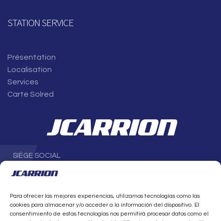
STATION SERVICE
Présentation
Localisation
Services
Carte Solred
SIÈGE SOCIAL
Avenida Parque Científico-Tecnológico de Almería (PITA) 1,
4
e
étage
04131 Almería
Para ofrecer las mejores experiencias, utilizamos tecnologías como las
ESPAGNE
cookies para almacenar y/o acceder a la información del dispositivo. El
T. +34 950 21 20 20
consentimiento de estas tecnologías nos permitirá procesar datos como el
info@jcarrion.es