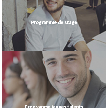
l'expérience professionnelle dans un entourage
compléter votre formation tout en acquérant de
dans notre entreprise. Avec nous vous pourrez
vous offrons la possibilité de réaliser votre stage
Vous êtes en train de terminer vos études? Nous
Programme de stage
développer votre carrière avec nous.
croissance? Une initiative qui vous invite à
dans son secteur et constamment en
professionnel dans un groupe international solide
intéressés au développement de votre cursus
Vous avez été récemment diplômés? Vous êtes
Programme jeunes talents