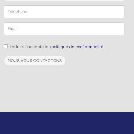
Téléphone
Email
aceptacion
J'ai lu et j'accepte les
politique de confidentialité
.
Captcha