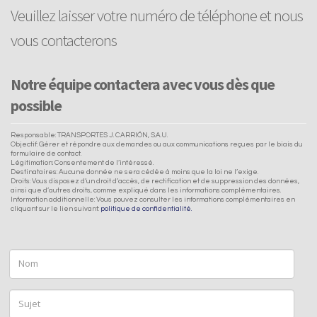
Veuillez laisser votre numéro de téléphone et nous
vous contacterons
Notre équipe contactera avec vous dès que
possible
Responsable: TRANSPORTES J. CARRIÓN, S.A.U.
Objectif: Gérer et répondre aux demandes ou aux communications reçues par le biais du
formulaire de contact.
Légitimation: Consentement de l’intéressé.
Destinataires: Aucune donnée ne sera cédée à moins que la loi ne l’exige.
Droits: Vous disposez d’un droit d’accès, de rectification et de suppression des données,
ainsi que d’autres droits, comme expliqué dans les informations complémentaires.
Information additionnelle: Vous pouvez consulter les informations complémentaires en
cliquant sur le lien suivant:
politique de confidentialité.
Nom
Sujet